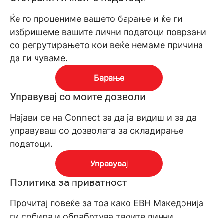
Ќе го процениме вашето барање и ќе ги
избришеме вашите лични податоци поврзани
со регрутирањето кои веќе немаме причина
да ги чуваме.
Барање
Управувај со моите дозволи
Најави се на Connect за да ја видиш и за да
управуваш со дозволата за складирање
податоци.
Управувај
Политика за приватност
Прочитај повеќе за тоа како ЕВН Македонија
ги собира и обработува твоите лични