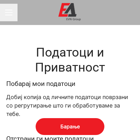
Мени за кариера
Податоци и
Приватност
Побарај мои податоци
Добиј копија од личните податоци поврзани
со регрутирање што ги обработуваме за
тебе.
Барање
Отстрани ги моите податоци